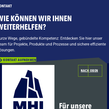
ONTAKT
WIE KÖNNEN WIR IHNEN
WEITERHELFEN?
urze Wege, gebündelte Kompetenz: Entdecken Sie hier unser
eam für Projekte, Produkte und Prozesse und sichere effiziente
ösungen.
KONTAKT AUFNEHMEN
NACH OBEN