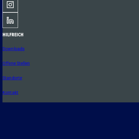
HILFREICH
Downloads
Offene Stellen
Standorte
Kontakt
Verhaltenskodex für Lieferanten
CE-Kennzeichnungen und Leistungserklärungen
Navigation