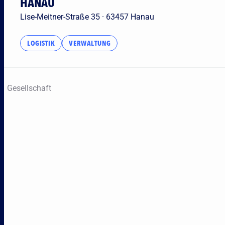
HANAU
Lise-Meitner-Straße 35 · 63457 Hanau
LOGISTIK
VERWALTUNG
Umkreis
Geschäftsfelder
Gesellschaft